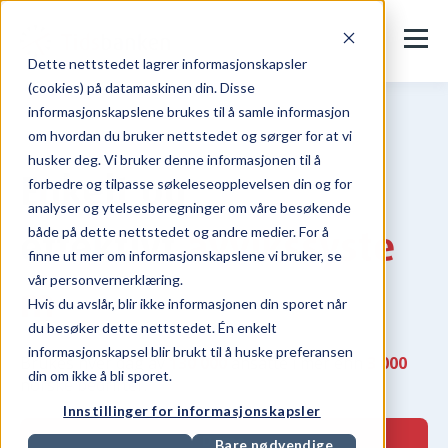
Dette nettstedet lagrer informasjonskapsler
(cookies) på datamaskinen din. Disse
informasjonskapslene brukes til å samle informasjon
om hvordan du bruker nettstedet og sørger for at vi
husker deg. Vi bruker denne informasjonen til å
Enkelt og
forbedre og tilpasse søkeleseopplevelsen din og for
analyser og ytelsesberegninger om våre besøkende
effektivt
avvikssyste
både på dette nettstedet og andre medier. For å
finne ut mer om informasjonskapslene vi bruker, se
vår personvernerklæring.
m
Hvis du avslår, blir ikke informasjonen din sporet når
du besøker dette nettstedet. Én enkelt
informasjonskapsel blir brukt til å huske preferansen
Brukes hver dag av
130 000
ansatte i mer enn
3 000
din om ikke å bli sporet.
norske bedrifter.
Innstillinger for informasjonskapsler
Demo
Bare nødvendige