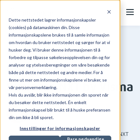
Dette nettstedet lagrer informasjonskapsler
(cookies) på datamaskinen din. Disse
informasjonskapslene brukes til å samle informasjon
om hvordan du bruker nettstedet og sørger for at vi
husker deg. Vi bruker denne informasjonen til å
Få mer ut av dine systemer
forbedre og tilpasse søkeleseopplevelsen din og for
Integrasjon med
analyser og ytelsesberegninger om våre besøkende
både på dette nettstedet og andre medier. For å
finne ut mer om informasjonskapslene vi bruker, se
Business NXT by Visma
vår personvernerklæring.
Hvis du avslår, blir ikke informasjonen din sporet når
du besøker dette nettstedet. Én enkelt
informasjonskapsel blir brukt til å huske preferansen
din om ikke å bli sporet.
Innstillinger for informasjonskapsler
Integrasjonen mellom Tidsbanken og Business NXT
Bare nødvendige