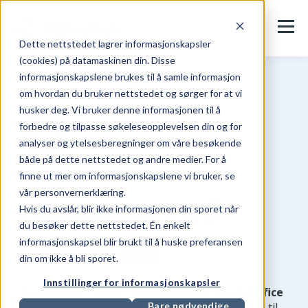
Dette nettstedet lagrer informasjonskapsler
(cookies) på datamaskinen din. Disse
informasjonskapslene brukes til å samle informasjon
om hvordan du bruker nettstedet og sørger for at vi
husker deg. Vi bruker denne informasjonen til å
forbedre og tilpasse søkeleseopplevelsen din og for
analyser og ytelsesberegninger om våre besøkende
både på dette nettstedet og andre medier. For å
finne ut mer om informasjonskapslene vi bruker, se
vår personvernerklæring.
Integrasjon med
Hvis du avslår, blir ikke informasjonen din sporet når
du besøker dette nettstedet. Én enkelt
PowerOffice
informasjonskapsel blir brukt til å huske preferansen
din om ikke å bli sporet.
Innstillinger for informasjonskapsler
Integrasjonen mellom
Tidsbanken
og
PowerOffice
gir en sømløs arbeidsflyt fra prosjektopprettelse til
Bare nødvendige