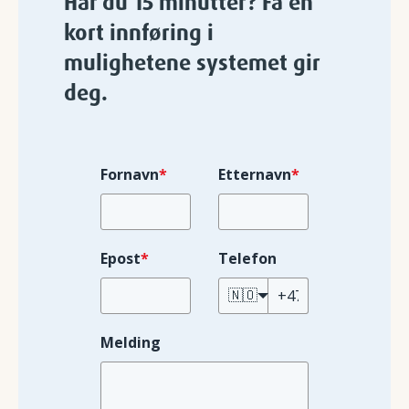
Har du 15 minutter? Få en
kort innføring i
mulighetene systemet gir
deg.
Fornavn
*
Etternavn
*
Epost
*
Telefon
🇳🇴
Melding