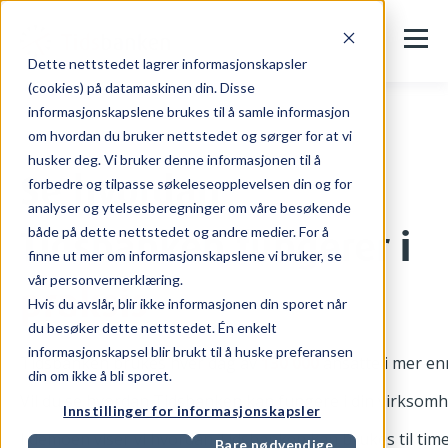
Dette nettstedet lagrer informasjonskapsler
(cookies) på datamaskinen din. Disse
informasjonskapslene brukes til å samle informasjon
om hvordan du bruker nettstedet og sørger for at vi
husker deg. Vi bruker denne informasjonen til å
Se hvordan
forbedre og tilpasse søkeleseopplevelsen din og for
analyser og ytelsesberegninger om våre besøkende
Tidsbanken fungerer i
både på dette nettstedet og andre medier. For å
finne ut mer om informasjonskapslene vi bruker, se
vår personvernerklæring.
praksis
Hvis du avslår, blir ikke informasjonen din sporet når
du besøker dette nettstedet. Én enkelt
informasjonskapsel blir brukt til å huske preferansen
Tidsbanken brukes hver dag av
130 000
ansatte i mer en
din om ikke å bli sporet.
Vil du se hvordan Tidsbanken kan fungere i din virksomhet
Innstillinger for informasjonskapsler
I demoen viser vi hvordan Tidsbanken kan brukes til tim
Bare nødvendige