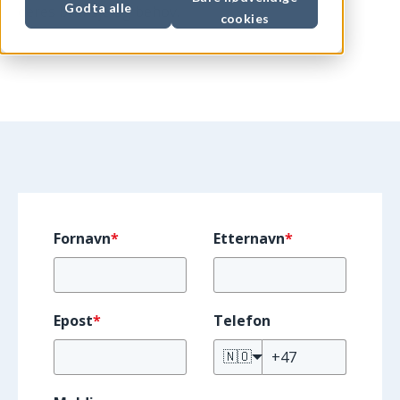
Godta alle
deres bransje og behov.
cookies
Fornavn
*
Etternavn
*
Epost
*
Telefon
🇳🇴